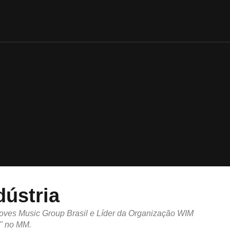
dústria
rooves Music Group Brasil e Líder da Organização WIM
o" no MM.