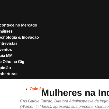
contece no Mercado
nálises
ecnologia & Inovação
ntrevistas
ventos
uia MM
e Olho na Gig
pinião
oberturas
Opinião
Mulheres na In
Cris Garcia Falcão, Diretora Administrativa da Ing
(Women In Music), apresenta sua primeira "Opiniã