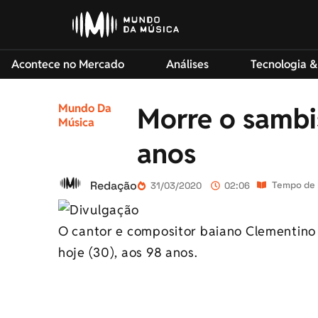
Acontece no Mercado
Análises
Tecnologia &
Mundo Da
Morre o sambi
Música
anos
Redação
Tempo de l
31/03/2020
02:06
O cantor e compositor baiano Clementino
hoje (30), aos 98 anos.