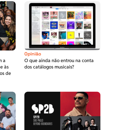
Opinião
m a
O que ainda não entrou na conta
se às
dos catálogos musicais?
os de