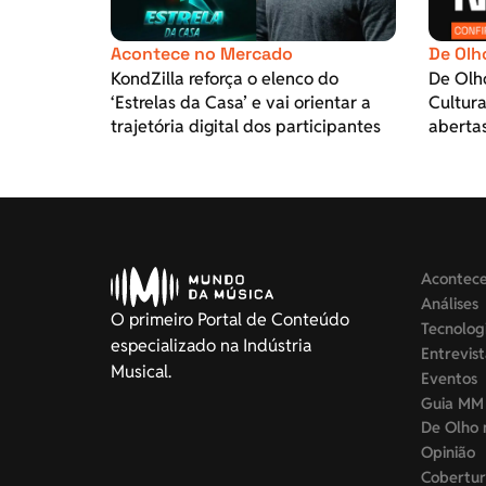
Acontece no Mercado
De Olh
KondZilla reforça o elenco do
De Olh
‘Estrelas da Casa’ e vai orientar a
Cultura
trajetória digital dos participantes
aberta
Acontec
Análises
O primeiro Portal de Conteúdo
Tecnolog
especializado na Indústria
Entrevis
Musical.
Eventos
Guia MM
De Olho 
Opinião
Cobertur