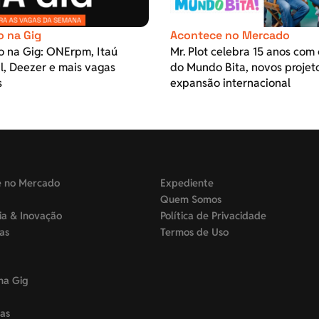
o na Gig
Acontece no Mercado
o na Gig: ONErpm, Itaú
Mr. Plot celebra 15 anos com 
l, Deezer e mais vagas
do Mundo Bita, novos projet
s
expansão internacional
e no Mercado
Expediente
Quem Somos
ia & Inovação
Política de Privacidade
tas
Termos de Uso
na Gig
as