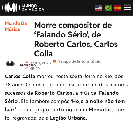
Morre compositor de
Mundo Da
Música
‘Falando Sério’, de
Roberto Carlos, Carlos
Colla
Tempo de leitura: 2 min
13/01/2023
Redação
15:10
Carlos Colla
morreu nesta sexta-feira no Rio, aos
78 anos. O músico é compositor de um dos maiores
sucessos de
Roberto Carlos
, a música ‘
Falando
Sério’
. Ele também compôs
‘Hoje a noite não tem
luar’
para o grupo porto-riquenho
Menudos
, que
foi regravada pela
Legião Urbana.