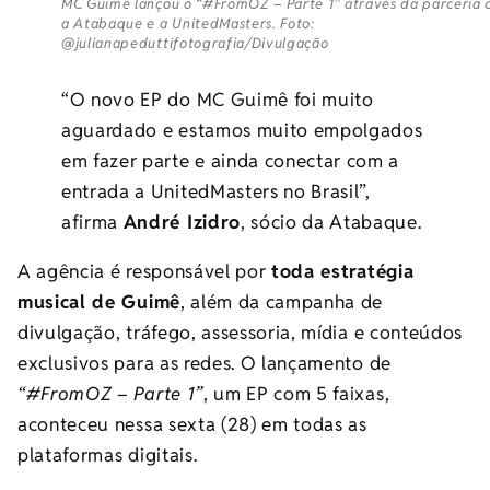
MC Guimê lançou o “#FromOZ – Parte 1” através da parceria
a Atabaque e a UnitedMasters. Foto:
@julianapeduttifotografia/Divulgação
“O novo EP do MC Guimê foi muito
aguardado e estamos muito empolgados
em fazer parte e ainda conectar com a
entrada a UnitedMasters no Brasil”,
afirma
André Izidro
, sócio da Atabaque.
A agência é responsável por
toda estratégia
musical de Guimê
, além da campanha de
divulgação, tráfego, assessoria, mídia e conteúdos
exclusivos para as redes. O lançamento de
“#FromOZ – Parte 1”
, um EP com 5 faixas,
aconteceu nessa sexta (28) em todas as
plataformas digitais.