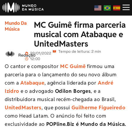
MC Guimê firma parceria
Mundo Da
Música
musical com Atabaque e
UnitedMasters
Tempo de leitura: 2 min
29/01/2022
Redação
12:00
O cantor e compositor
MC Guimê
firmou uma
parceria para o lançamento do seu novo álbum
com a
Atabaque
, agência liderada por
André
Izidro
e o advogado
Odilon Borges
, e a
distribuidora musical recém-chegada ao Brasil,
UnitedMasters
, que possui
Guilherme Figueiredo
como Head Latam. O anúncio foi feito com
exclusividade ao
POPline.Biz é Mundo da Música.