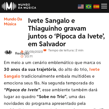
Ivete Sangalo e
Mundo Da
Música
Thiaguinho gravam
juntos o ‘Pipoca da Ivete’,
em Salvador
Tempo de leitura: 2 min
06/09/2023
Redação
20:11
Em meio a um cenário emblemático que marca os
30 anos da sua trajetória
, do alto do trio,
Ivete
Sangalo
tradicionalmente embala multidões e
emociona seus fãs. Na segunda temporada do
“Pipoca da Ivete”
, esse ambiente também dará
lugar ao quadro
“Sobe no Trio”
, uma das
novidades do programa apresentado pela