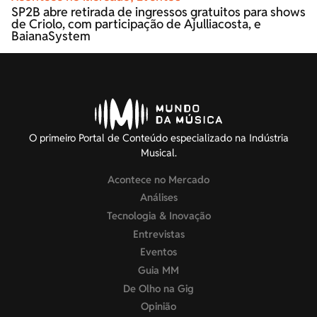
SP2B abre retirada de ingressos gratuitos para shows
de Criolo, com participação de Ajulliacosta, e
BaianaSystem
O primeiro Portal de Conteúdo especializado na Indústria
Musical.
Acontece no Mercado
Análises
Tecnologia & Inovação
Entrevistas
Eventos
Guia MM
De Olho na Gig
Opinião