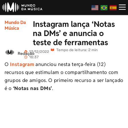
Instagram lança ‘Notas
Mundo Da
Música
na DMs’ e anuncia o
teste de ferramentas
Tempo de leitura: 2 min
13/12/2022
Redação
16:37
O
Instagram
anunciou nesta terça-feira (12)
recursos que estimulam o compartilhamento com
grupos de amigos. O primeiro recurso a ser lançado
é o
‘Notas nas DMs’
.