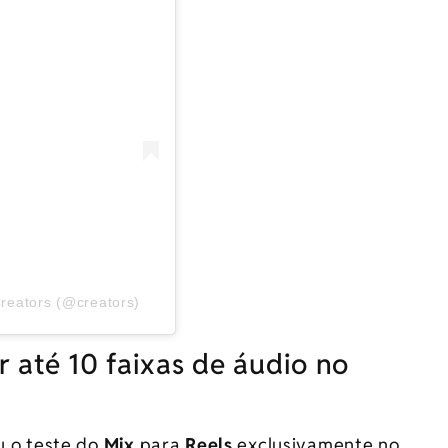
reators (@creators)
 até 10 faixas de áudio no
u o teste do
Mix
para
Reels
exclusivamente no