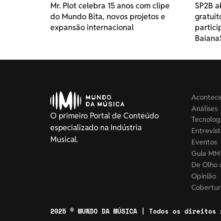
Mr. Plot celebra 15 anos com clipe
SP2B ab
do Mundo Bita, novos projetos e
gratuit
expansão internacional
partici
Baiana
Acontec
Análises
O primeiro Portal de Conteúdo
Tecnolog
especializado na Indústria
Entrevis
Musical.
Eventos
Guia MM
De Olho 
Opinião
Cobertur
2025 © MUNDO DA MÚSICA | Todos os direitos 