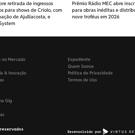
re retirada de ingressos
Prêmio Rádio MEC abre inscr
os para shows de Criolo, com
para obras inéditas e distrib
pação de Ajulliacosta, e
nove troféus em 2026
System
e no Mercado
Expediente
Quem Somos
ia & Inovação
Política de Privacidade
tas
Termos de Uso
na Gig
as
reservados
Desenvolvido por