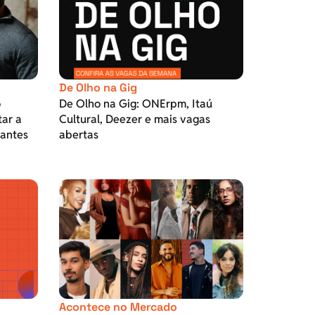
De Olho na Gig
o
De Olho na Gig: ONErpm, Itaú
tar a
Cultural, Deezer e mais vagas
pantes
abertas
Acontece no Mercado