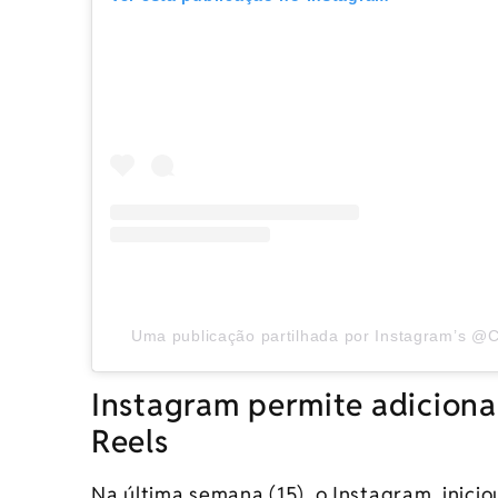
Uma publicação partilhada por Instagram’s @C
Instagram permite adicionar
Reels
Na última semana (15), o Instagram inicio