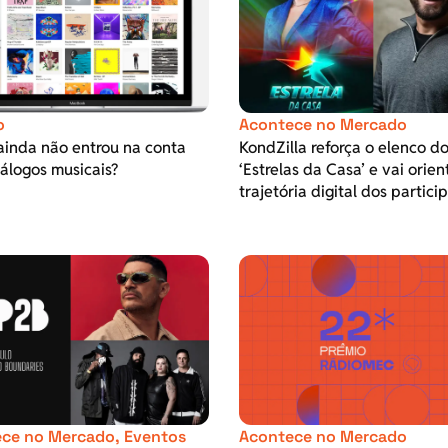
o
Acontece no Mercado
ainda não entrou na conta
KondZilla reforça o elenco d
álogos musicais?
‘Estrelas da Casa’ e vai orien
trajetória digital dos partici
ce no Mercado
,
Eventos
Acontece no Mercado