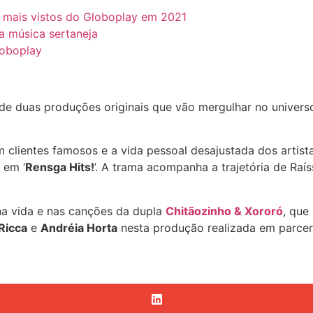
os mais vistos do Globoplay em 2021
da música sertaneja
loboplay
duas produções originais que vão mergulhar no universo 
m clientes famosos e a vida pessoal desajustada dos artist
 em ‘
Rensga Hits!
’. A trama acompanha a trajetória de Raís
 na vida e nas canções da dupla
Chitãozinho & Xororó
, que
Ricca
e
Andréia Horta
nesta produção realizada em parcer