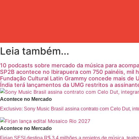
Leia também...
10 podcasts sobre mercado da música para acompanh
SP2B acontece no Ibirapuera com 750 painéis, mil h
Fundação Cultural Latin Grammy concede mais de U
Índia terá lançamentos da UMG restritos a assinante
Acontece no Mercado
Exclusivo: Sony Music Brasil assina contrato com Celo Dut, in
Acontece no Mercado
Firjan SESI destina R$ 3,4 milhões a projetos de música, teatro