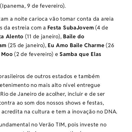
a
(Ipanema, 9 de fevereiro).
tam a noite carioca vão tomar conta da areia
s da estreia com a
Festa SubaJovem
(4 de
ta Alento
(11 de janeiro),
Baile do
dam
(25 de janeiro),
Eu Amo Baile Charme
(26
,
Moo
(2 de fevereiro) e
Samba que Elas
 brasileiros de outros estados e também
retenimento no mais alto nível entregue
io de Janeiro de acolher, incluir e de ser
contra ao som dos nossos shows e festas,
 acredita na cultura e tem a inovação no DNA.
fundamental no
Verão
TIM
, pois investe no