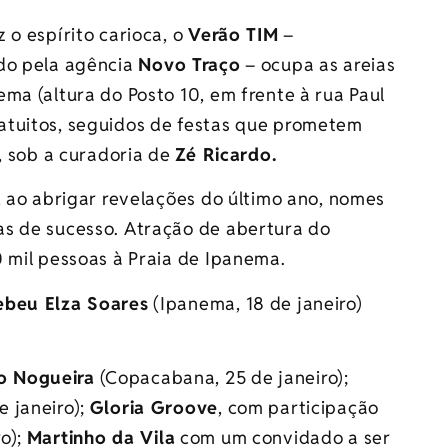
 o espírito carioca, o
Verão
TIM
–
do pela agência
Novo Traço
– ocupa as areias
ma (altura do Posto 10, em frente à rua Paul
atuitos, seguidos de festas que prometem
s, sob a curadoria de
Zé Ricardo.
, ao abrigar revelações do último ano, nomes
as de sucesso. Atração de abertura do
 mil pessoas à Praia de Ipanema.
ebeu Elza Soares
(Ipanema, 18 de janeiro)
o Nogueira
(Copacabana, 25 de janeiro);
 janeiro);
Gloria Groove
, com participação
ro);
Martinho da Vila
com um convidado a ser