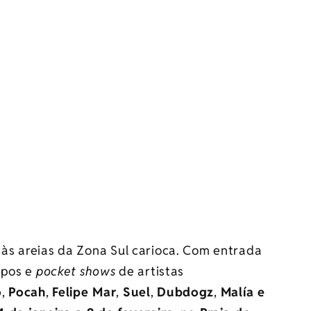
 às areias da Zona Sul carioca. Com entrada
apos e
pocket shows
de artistas
o
,
Pocah
,
Felipe Mar
,
Suel
,
Dubdogz
,
Malía e