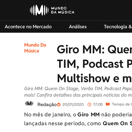
Acontece no Mercado
Análises
Tecnologia &
Mundo Da
Giro MM: Que
Música
TIM, Podcast 
Multishow e m
Giro MM: Quem On Stage, Verão TIM, Podcast Papo 
mais! Confira detalhes das principais notícias do 
Redação
Tempo de l
20/01/2020
17:05
No mês de janeiro, o
Giro MM
não poderia 
lançadas nesse período, como
Quem On S