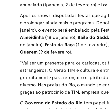
anunciado (Ipanema, 2 de fevereiro) e
Iz
Após os shows, disputadas festas que agi
e prolongar ainda mais o programa. Depoi
janeiro), o evento será embalado pela
Fes
Almeidinha
(18 de janeiro),
Baile do Sad
de janeiro),
Festa da Raça
(1 de fevereiro)
Querem
(9 de fevereiro).
“Vai ser um presente para os cariocas, os
estrangeiros. O
Verão
TIM
é cultura e ent
gratuitamente para reforçar o espírito do R
diverso. Nas praias do Rio, o mundo se en
graças ao patrocínio da
TIM
, empresa que
O
Governo do Estado do Rio
tem papel 