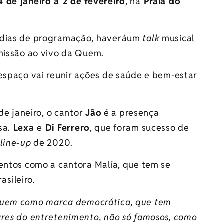
 de janeiro a 2 de fevereiro
, na
Praia do
s dias de programação, haveráum
talk
musical
missão ao vivo da
Quem
.
 espaço vai reunir ações de saúde e bem-estar
 de janeiro, o cantor
Jão
é a presença
sa.
Lexa
e
Di Ferrero
, que foram sucesso de
o
line-up
de 2020.
lentos como a cantora Malía, que tem se
sileiro.
uem
como marca democrática, que tem
ares do entretenimento, não só famosos, como