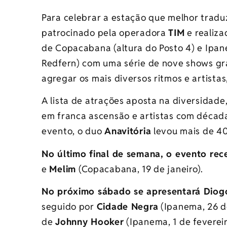
Para celebrar a estação que melhor traduz
patrocinado pela operadora
TIM
e realiza
de Copacabana (altura do Posto 4) e Ipane
Redfern) com uma série de nove shows gr
agregar os mais diversos ritmos e artista
A lista de atrações aposta na diversidade
em franca ascensão e artistas com décad
evento, o duo
Anavitória
levou mais de 40
No último final de semana, o evento rec
e
Melim
(Copacabana, 19 de janeiro).
No próximo sábado se apresentará Diog
seguido por
Cidade Negra
(Ipanema, 26 de
de
Johnny Hooker
(Ipanema, 1 de feverei