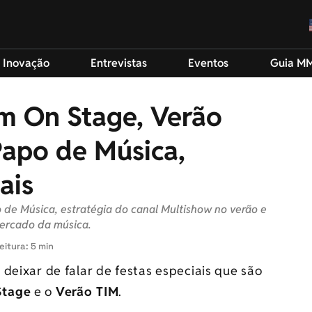
 Inovação
Entrevistas
Eventos
Guia M
m On Stage, Verão
Papo de Música,
ais
de Música, estratégia do canal Multishow no verão e
mercado da música.
eitura: 5 min
deixar de falar de festas especiais que são
tage
e o
Verão TIM
.