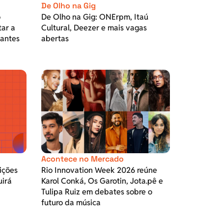
De Olho na Gig
o
De Olho na Gig: ONErpm, Itaú
tar a
Cultural, Deezer e mais vagas
pantes
abertas
Acontece no Mercado
ições
Rio Innovation Week 2026 reúne
uirá
Karol Conká, Os Garotin, Jota.pê e
Tulipa Ruiz em debates sobre o
futuro da música