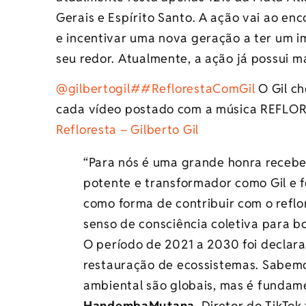
Gerais e Espírito Santo. A ação vai ao en
e incentivar uma nova geração a ter um i
seu redor. Atualmente, a ação já possui ma
@gilbertogil
##ReflorestaComGil
O Gil ch
cada vídeo postado com a música REFLOR
Refloresta – Gilberto Gil
“Para nós é uma grande honra recebe
potente e transformador como Gil e fe
como forma de contribuir com o refl
senso de consciência coletiva para b
O período de 2021 a 2030 foi decla
restauração de ecossistemas. Sabemo
ambiental são globais, mas é fundame
HandembaMutana
, Diretor do TikTok