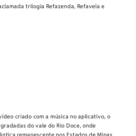
aclamada trilogia Refazenda, Refavela e
vídeo criado com a música no aplicativo, o
egradadas do vale do Rio Doce, onde
ântica remanescente nos Estados de Minas