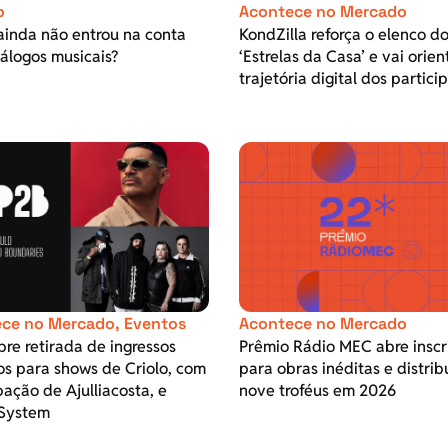
o
Acontece no Mercado
ainda não entrou na conta
KondZilla reforça o elenco d
álogos musicais?
‘Estrelas da Casa’ e vai orien
trajetória digital dos partici
ce no Mercado
,
Eventos
Acontece no Mercado
re retirada de ingressos
Prêmio Rádio MEC abre inscr
os para shows de Criolo, com
para obras inéditas e distrib
pação de Ajulliacosta, e
nove troféus em 2026
System