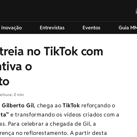
 Inovação
Entrevistas
Eventos
Guia M
streia no TikTok com
tiva o
to
eitura: 2 min
,
Gilberto Gil
, chega ao
TikTok
reforçando o
sta”
e transformando os vídeos criados com a
s. Para celebrar a chegada de Gil, a
rença no reflorestamento. A partir desta