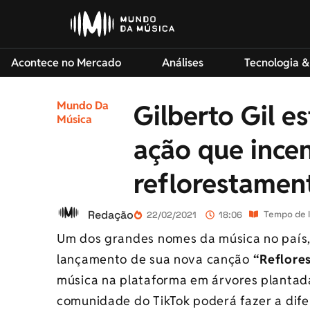
Acontece no Mercado
Análises
Tecnologia &
Mundo Da
Gilberto Gil e
Música
ação que incen
reflorestamen
Redação
Tempo de l
22/02/2021
18:06
Um dos grandes nomes da música no país
lançamento de sua nova canção
“Reflore
música na plataforma em árvores plantada
comunidade do TikTok poderá fazer a dife