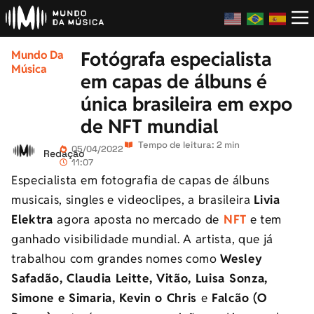
Fotógrafa especialista
Mundo Da
Música
em capas de álbuns é
única brasileira em expo
de NFT mundial
Tempo de leitura: 2 min
05/04/2022
Redação
11:07
Especialista em fotografia de capas de álbuns
musicais, singles e videoclipes, a brasileira
Livia
Elektra
agora aposta no mercado de
NFT
e tem
ganhado visibilidade mundial. A artista, que já
trabalhou com grandes nomes como
Wesley
Safadão, Claudia Leitte, Vitão, Luisa Sonza,
Simone e Simaria, Kevin o Chris
e
Falcão (O