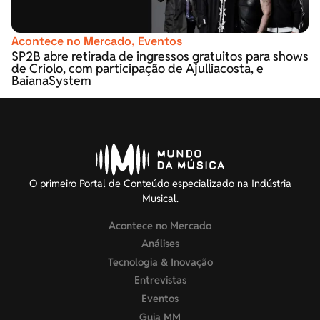
Acontece no Mercado
,
Eventos
SP2B abre retirada de ingressos gratuitos para shows
de Criolo, com participação de Ajulliacosta, e
BaianaSystem
O primeiro Portal de Conteúdo especializado na Indústria
Musical.
Acontece no Mercado
Análises
Tecnologia & Inovação
Entrevistas
Eventos
Guia MM