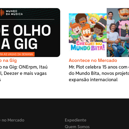
o na Gig
Acontece no Mercado
o na Gig: ONErpm, Itaú
Mr. Plot celebra 15 anos com 
l, Deezer e mais vagas
do Mundo Bita, novos projet
s
expansão internacional
e no Mercado
Expediente
Quem Somos