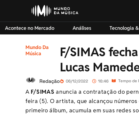
Acontece no Mercado
Análises
Tecnologia &
Mundo Da
F/SIMAS fecha
Música
Lucas Mamed
Redação
Tempo de l
06/12/2022
16:46
A
F/SIMAS
anuncia a contratação do pe
feira (5). O artista, que alcançou número
primeiro álbum, acumula em suas redes so