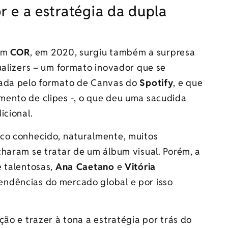
r e a estratégia da dupla
bum
COR
, em 2020, surgiu também a surpresa
ualizers – um formato inovador que se
sada pelo formato de Canvas do
Spotify
, e que
mento de clipes -, o que deu uma sacudida
icional.
co conhecido, naturalmente, muitos
charam se tratar de um álbum visual. Porém, a
e talentosas,
Ana Caetano
e
Vitória
ndências do mercado global e por isso
ção e trazer à tona a estratégia por trás do