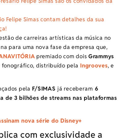
esário Felipe Simas são os convidados da
o Felipe Simas contam detalhes da sua
ça!
estão de carreiras artísticas da música no
na para uma nova fase da empresa que,
ANAVITÓRIA
premiado com dois
Grammys
fonográfico, distribuído pela
Ingrooves
, e
nçados pela
F/SIMAS
já receberam
6
a de 3 bilhões de streams nas plataformas
assinam nova série do Disney+
xplica com exclusividade a