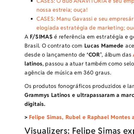
CASES: O duo ANAVITÓRIA e seu empr
nossa estreia; ouça!
CASES: Manu Gavassi e seu empresári
elogiada estratégia de marketing; ou
A
F/SIMAS
é referência em estratégia e g
Brasil.
O
contrato com
Lucas Mamede
ace
desde o lançamento de
‘COR’
, álbum das
latinos
, passou a atuar também como selo 
agência de música em 360 graus.
Os produtos fonográficos produzidos e la
Grammys Latinos e ultrapassaram a marc
digitais.
>
Felipe Simas, Rubel e Raphael Montes 
Visualizers: Felipe Simas e