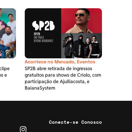
Acontece no Mercado
,
Eventos
clipe
SP2B abre retirada de ingressos
os e
gratuitos para shows de Criolo, com
participação de Ajulliacosta, e
BaianaSystem
Conecte-se Conosco