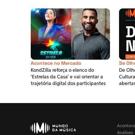
Acontece no Mercado
De Olh
KondZilla reforça o elenco do
De Olh
‘Estrelas da Casa’ e vai orientar a
Cultura
trajetória digital dos participantes
aberta
Acontec
Análises