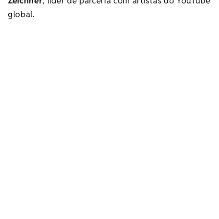
Zeichner
, líder de parceria com artistas do YouTube
global.