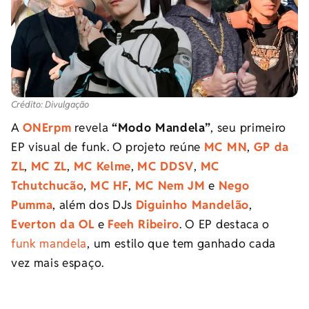
Crédito: Divulgação
A
ONErpm
revela
“Modo Mandela”
, seu primeiro
EP visual de funk. O projeto reúne
MC MN
,
GP da
ZL
,
MC ZL
,
MC Kelme
,
MC DDSV
,
MC
Tchutchucão
,
MC HF
,
MC Nem JM
e
Nego
Pumma
, além dos DJs
Diguinho Mandelão
,
Everton da OL
e
Feeh Ribeiro
. O EP destaca o
funk mandela
, um estilo que tem ganhado cada
vez mais espaço.