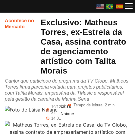
Exclusivo: Matheus
Acontece no
Mercado
Torres, ex-Estrela da
Casa, assina contrato
de agenciamento
artístico com Talita
Morais
Cantor que participou do programa da TV Globo, Matheus
Torres firma parceria voltada para projetos publicitários,
com Talita Morais, empresária da TMusic e responsável
pela gestão da carreira de Marina Sena
Tempo de leitura: 2 min
Láisa
19/12/20
24
Naiane
14:01