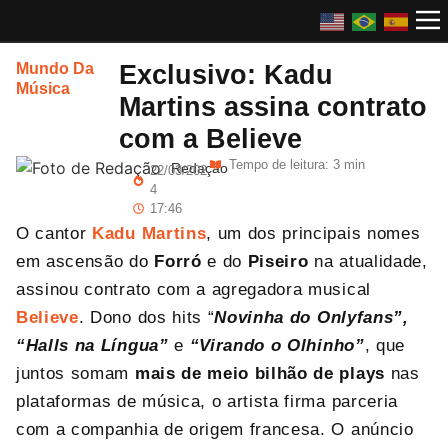
Exclusivo: Kadu
Mundo Da
Música
Martins assina contrato
com a Believe
Tempo de leitura: 3 min
Redação
22/03/202
4
17:46
O cantor
Kadu Martins
, um dos principais nomes
em ascensão do
Forró
e do
Piseiro
na atualidade,
assinou contrato com a agregadora musical
Believe
. Dono dos hits
“
Novinha do
Onlyfans”,
“Halls na Língua”
e
“Virando
o Olhinho”
, que
juntos somam
mais de meio bilhão de plays
nas
plataformas de música, o artista firma parceria
com a companhia de origem francesa. O anúncio