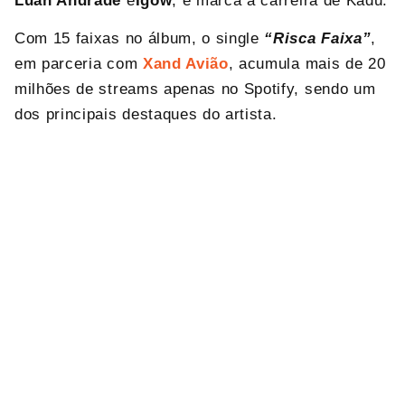
Luan Andrade
e
Igow
, e marca a carreira
de
Kadu.
Com 15 faixas no álbum, o single
“Risca Faixa”
,
em parceria com
Xand Avião
, acumula mais de 20
milhões de streams apenas no Spotify, sendo um
dos principais destaques do artista.