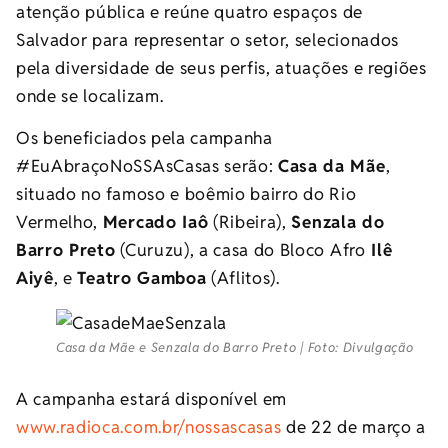
atenção pública e reúne quatro espaços de
Salvador para representar o setor, selecionados
pela diversidade de seus perfis, atuações e regiões
onde se localizam.
Os beneficiados pela campanha
#EuAbraçoNoSSAsCasas serão:
Casa da Mãe
,
situado no famoso e boêmio bairro do Rio
Vermelho,
Mercado Iaô
(Ribeira),
Senzala do
Barro Preto
(Curuzu), a casa do Bloco Afro
Ilê
Aiyê
, e
Teatro Gamboa
(Aflitos).
Casa da Mãe e Senzala do Barro Preto | Foto: Divulgação
A campanha estará disponível em
www.radioca.com.br/nossascasas
de 22 de março a