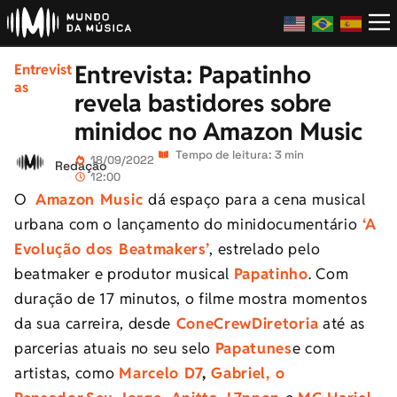
Entrevista: Papatinho
Entrevist
as
revela bastidores sobre
minidoc no Amazon Music
Tempo de leitura: 3 min
18/09/2022
Redação
12:00
O
Amazon Music
dá espaço para a cena musical
urbana com o lançamento do minidocumentário
‘A
Evolução dos Beatmakers’
, estrelado pelo
beatmaker e produtor musical
Papatinho
. Com
duração de 17 minutos, o filme mostra momentos
da sua carreira, desde
ConeCrewDiretoria
até as
parcerias atuais no seu selo
Papatunes
e com
artistas, como
Marcelo D7
,
Gabriel, o