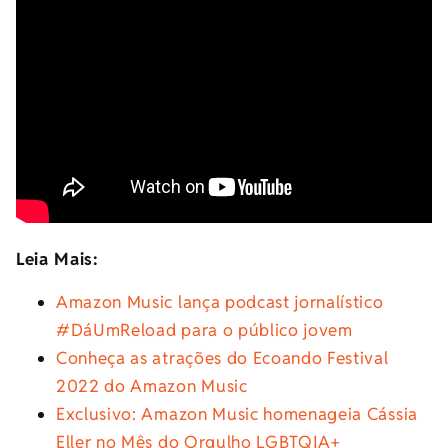
Leia Mais:
Amazon Music lança podcast jornalístico
#DáUmReload para o público jovem
Conheça as atrações do Ecoando Festival
2022 do Amazon Music
Exclusivo: Amazon Music homenageia Cássia
Eller no Mês do Orgulho LGBTQIA+