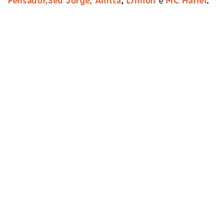
Pensador,
Seu Jorge,
Anitta
,
L7nnon
e
MC Hariel
.