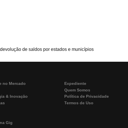
devolução de saldos por estados e municípios
e no Mercado
Expediente
Quem Somos
gia & Inovação
Política de Privacidade
tas
Termos de Uso
M
na Gig