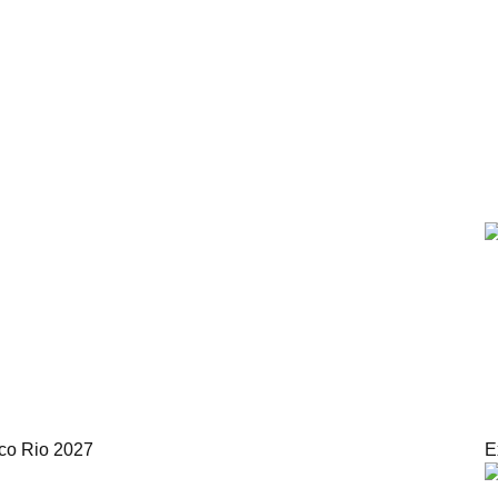
ico Rio 2027
E