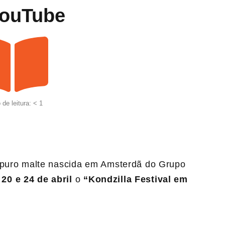
YouTube
de leitura: < 1
a puro malte nascida em Amsterdã do Grupo
s
20 e 24 de abril
o
“Kondzilla Festival em