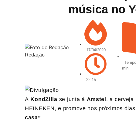
música no 
17/04/2020
Redação
Tempo 
min
22:15
A
KondZilla
se junta à
Amstel
, a cervej
HEINEKEN, e promove nos próximos dia
casa”
.