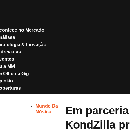
contece no Mercado
nálises
ecnologia & Inovação
ntrevistas
ventos
uia MM
e Olho na Gig
pinião
oberturas
Mundo Da
Em parceria
Música
KondZilla p