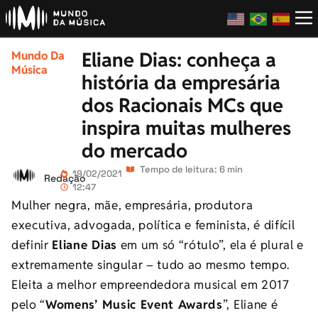
Eliane Dias: conheça a
Mundo Da
Música
história da empresária
dos Racionais MCs que
inspira muitas mulheres
do mercado
Tempo de leitura: 6 min
19/02/2021
Redação
12:47
Mulher negra, mãe, empresária, produtora
executiva, advogada, política e feminista, é difícil
definir
Eliane Dias
em um só “rótulo”, ela é plural e
extremamente singular – tudo ao mesmo tempo.
Eleita a melhor empreendedora musical em 2017
pelo “
Womens’ Music Event Awards
”, Eliane é