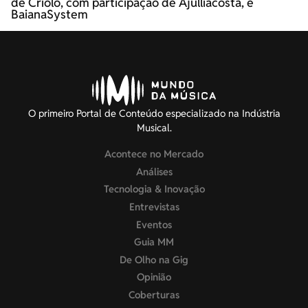
de Criolo, com participação de Ajulliacosta, e
BaianaSystem
O primeiro Portal de Conteúdo especializado na Indústria
Musical.
Acontece no Mercado
Análises
Tecnologia & Inovação
Entrevistas
Eventos
Guia MM
De Olho na Gig
Opinião
Coberturas