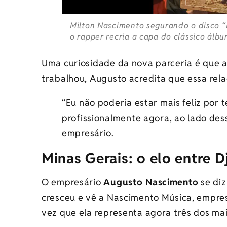
Milton Nascimento segurando o disco “
o rapper recria a capa do clássico álb
Uma curiosidade da nova parceria é que a
trabalhou, Augusto acredita que essa re
“Eu não poderia estar mais feliz por 
profissionalmente agora, ao lado de
empresário.
Minas Gerais: o elo entre 
O empresário
Augusto Nascimento
se diz
cresceu e vê a Nascimento Música, empres
vez que ela representa agora três dos mai