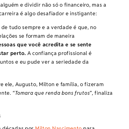
lguém e dividir não só o financeiro, mas a
arreira é algo desafiador e instigante:
 de tudo sempre e a verdade é que, no
relações se formam de maneira
ssoas que você acredita e se sente
tar perto.
A confiança profissional é
juntos e eu pude ver a seriedade da
 ele, Augusto, Milton e família, o fizeram
ente.
“Tomara que renda bons frutos”
, finaliza
a
há décadas por
Milton Nascimento
para