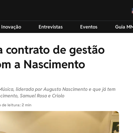
 Inovação
Entrevistas
Eventos
Guia M
a contrato de gestão
com a Nascimento
Música, liderada por Augusto Nascimento e que já tem
scimento, Samuel Rosa e Criolo
de leitura: 2 min