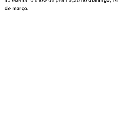
apresentar o show de premiação no
domingo, 14
de março
.