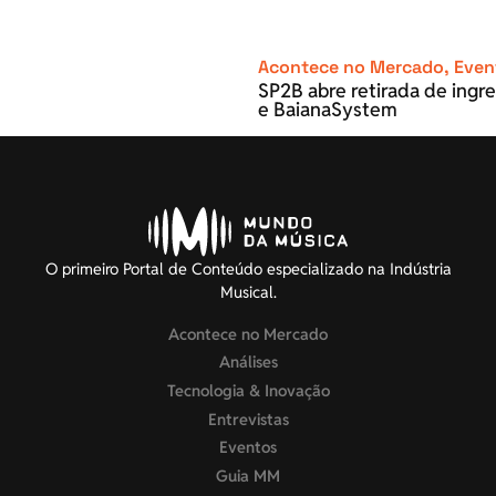
Acontece no Mercado
,
Even
SP2B abre retirada de ingre
e BaianaSystem
O primeiro Portal de Conteúdo especializado na Indústria
Musical.
Acontece no Mercado
Análises
Tecnologia & Inovação
Entrevistas
Eventos
Guia MM