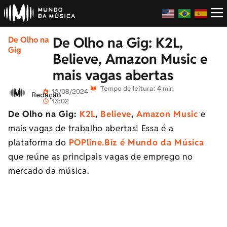
De Olho na Gig: K2L,
De Olho na
Gig
Believe, Amazon Music e
mais vagas abertas
Tempo de leitura: 4 min
12/08/2024
Redação
13:02
De Olho na Gig:
K2L
,
Believe
,
Amazon Music
e
mais vagas de trabalho abertas! Essa é a
plataforma do
POPline.Biz é Mundo da Música
que reúne as principais vagas de emprego no
mercado da música.