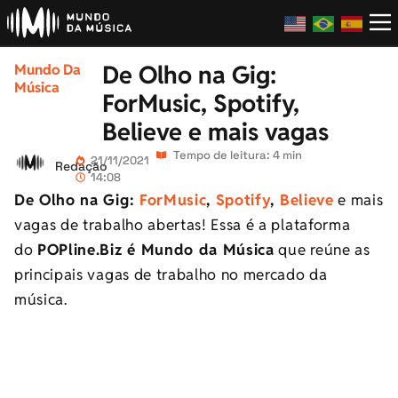
De Olho na Gig:
Mundo Da
Música
ForMusic, Spotify,
Believe e mais vagas
Tempo de leitura: 4 min
21/11/2021
Redação
14:08
De Olho na Gig:
ForMusic
,
Spotify
,
Believe
e mais
vagas de trabalho abertas! Essa é a plataforma
do
POPline.Biz é Mundo da Música
que reúne as
principais vagas de trabalho no mercado da
música.