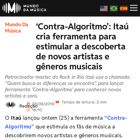
‘Contra-Algoritmo’: Itaú
Mundo Da
Música
cria ferramenta para
estimular a descoberta
de novos artistas e
gêneros musicais
Patrocinador master do Rock in Rio Itaú usa a chamada
“Quem busca as diferenças se encontra”, para lançar
ferramenta 'Contra-Algoritmo' para conhecer novos
artistas e sons.
Tempo de leitura: 2 min
26/09/2019
Redação
16:10
O
Itaú
lançou ontem (25) a ferramenta
“Contra-
Algoritmo”
que estimula os fãs de música a
descobrirem novos artistas e gêneros musicais.