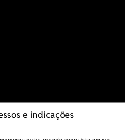
cessos e indicações
comemorou outra grande conquista em sua