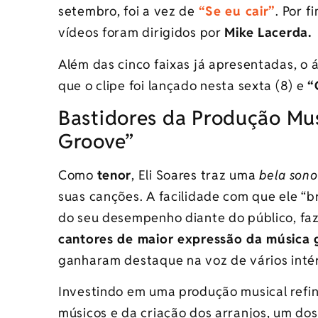
setembro, foi a vez de
“Se eu cair”
. Por f
vídeos foram dirigidos por
Mike Lacerda.
Além das cinco faixas já apresentadas, o
que o clipe foi lançado nesta sexta (8) e
“
Bastidores da Produção Mus
Groove”
Como
tenor
, Eli Soares traz uma
bela sono
suas canções. A facilidade com que ele “br
do seu desempenho diante do público, fa
cantores de maior expressão da música 
ganharam destaque na voz de vários inté
Investindo em uma produção musical refina
músicos e da criação dos arranjos, um dos 