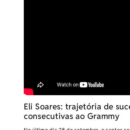
Eli Soares: trajetória de su
consecutivas ao Grammy
No último dia 28 de setembro, o cantor 