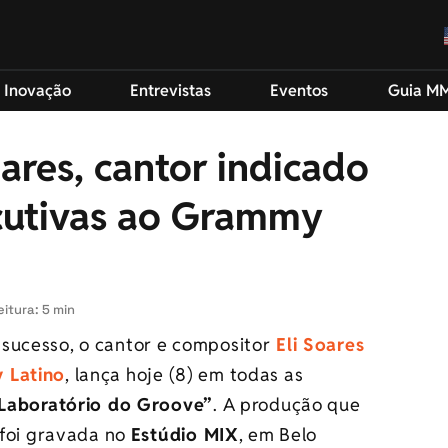
 Inovação
Entrevistas
Eventos
Guia M
ares, cantor indicado
cutivas ao Grammy
itura: 5 min
sucesso, o cantor e compositor
Eli Soares
 Latino
, lança hoje (8) em todas as
Laboratório do Groove”
. A produção que
, foi gravada no
Estúdio MIX
, em Belo