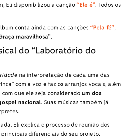
im, Eli disponibilizou a canção
“Ele é”
. Todos os
 álbum conta ainda com as canções
“Pela fé”
,
Graça maravilhosa”
.
ical do “Laboratório do
ridade
na interpretação de cada uma das
inca” com a voz e faz os arranjos vocais, além
z com que ele seja considerado
um dos
gospel nacional
. Suas músicas também já
rpretes.
da, Eli explica o processo de reunião dos
principais diferenciais do seu projeto.