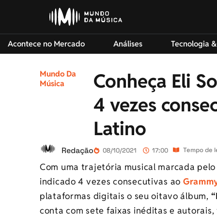
Acontece no Mercado
Análises
Tecnologia &
Mundo Da
Conheça Eli So
Música
4 vezes conse
Latino
Redação
Tempo de le
08/10/2021
17:00
Com uma trajetória musical marcada pelo 
indicado 4 vezes consecutivas ao
Grammy
plataformas digitais o seu oitavo álbum,
“
conta com sete faixas inéditas e autorais