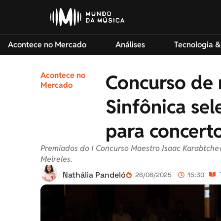
Acontece no Mercado
Análises
Tecnologia &
Acontece no
Concurso de 
Mercado
Sinfônica se
para concert
Premiados do I Concurso Maestro Isaac Karabtchevs
Meireles.
Nathália Pandeló
26/06/2025
15:30