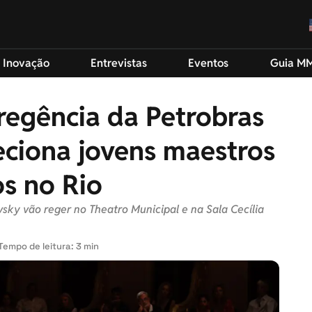
 Inovação
Entrevistas
Eventos
Guia M
regência da Petrobras
leciona jovens maestros
os no Rio
ky vão reger no Theatro Municipal e na Sala Cecília
Tempo de leitura: 3 min