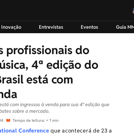
 Inovação
Entrevistas
Eventos
Guia M
 profissionais do
sica, 4ª edição do
rasil está com
enda
 está com ingressos à venda para sua 4ª edição que
bates sobre o mercado.
34
Tempo de leitura: < 1 min
national Conference
que acontecerá de 23 a