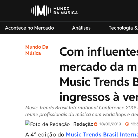
Acontece no Mercado
Análises
Tecnologia &
Mundo Da
Com influentes
Música
mercado da mú
Music Trends B
ingressos à v
Music Trends Brasil International Conference 2019
reúne profissionais da música com workshops e de
Redação
18/09/2019
18:
A 4ª edição do
Music Trends Brasil Inter