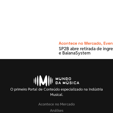
Acontece no Mercado
,
Even
SP2B abre retirada de ingre
e BaianaSystem
O primeiro Portal de Conteúdo especializado na Indústria
Musical.
Acontece no Mercado
Análises