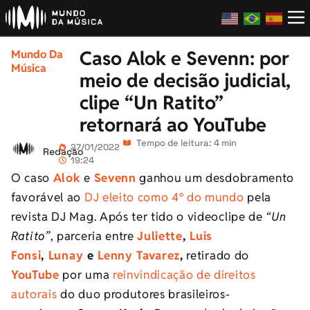
Caso Alok e Sevenn: por
Mundo Da
Música
meio de decisão judicial,
clipe “Un Ratito”
retornará ao YouTube
Tempo de leitura: 4 min
27/01/2022
Redação
19:24
O caso
Alok
e
Sevenn
ganhou um desdobramento
favorável ao
DJ eleito como 4º do mundo
pela
revista DJ Mag. Após ter tido o videoclipe de
“Un
Ratito”
, parceria entre
Juliette
,
Luis
Fonsi
,
Lunay
e
Lenny Tavarez
,
retirado do
YouTube
por uma
reinvindicação de direitos
autorais
do duo produtores brasileiros-