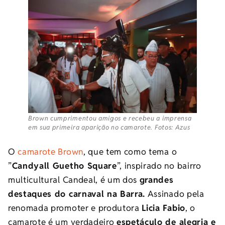
Brown cumprimentou amigos e recebeu a imprensa
em sua primeira aparição no camarote. Fotos: Azus
O
camarote Brown
, que tem como tema o
”
Candyall Guetho Square
”, inspirado no bairro
multicultural Candeal, é um dos
grandes
destaques do carnaval na Barra.
Assinado pela
renomada promoter e produtora
Licia Fabio
, o
camarote é um verdadeiro
espetáculo de alegria e