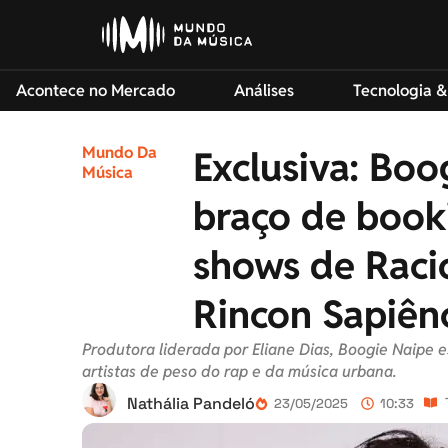
Acontece no Mercado
Análises
Tecnologia &
Mundo Da
Exclusiva: Boo
Música
braço de book
shows de Raci
Rincon Sapiênc
Produtora liderada por Eliane Dias, Boogie Naipe
artistas de peso do rap e da música urbana.
Nathália Pandeló
23/05/2025
10:33