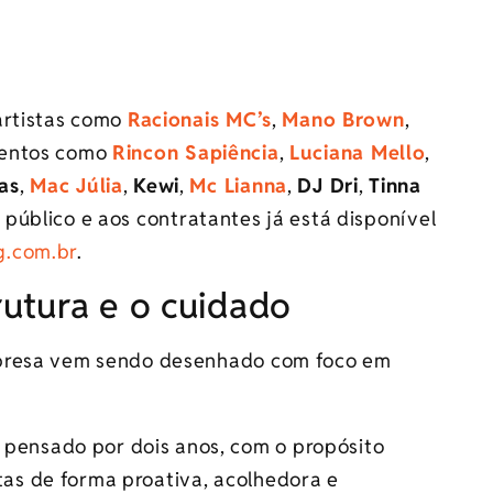
artistas como
Racionais MC’s
,
Mano Brown
,
alentos como
Rincon Sapiência
,
Luciana Mello
,
as
,
Mac Júlia
,
Kewi
,
Mc Lianna
,
DJ Dri
,
Tinna
 público e aos contratantes já está disponível
.com.br
.
utura e o cuidado
mpresa vem sendo desenhado com foco em
 pensado por dois anos, com o propósito
tas de forma proativa, acolhedora e