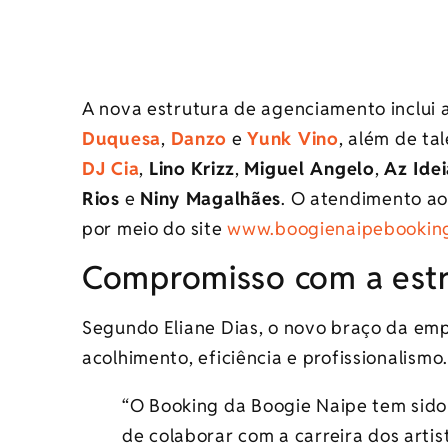
A nova estrutura de agenciamento inclui 
Duquesa
,
Danzo
e
Yunk Vino
, além de t
DJ Cia
,
Lino Krizz
,
Miguel Angelo
,
Az Idei
Rios
e
Niny Magalhães
. O atendimento ao
por meio do site
www.boogienaipebooking
Compromisso com a estr
Segundo Eliane Dias, o novo braço da e
acolhimento, eficiência e profissionalismo.
“O Booking da Boogie Naipe tem sido
de colaborar com a carreira dos artis