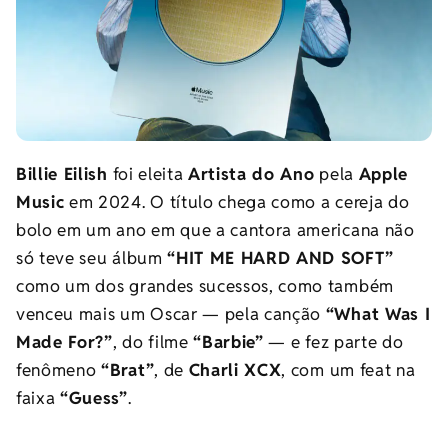
Billie Eilish
foi eleita
Artista do Ano
pela
Apple
Music
em 2024. O título chega como a cereja do
bolo em um ano em que a cantora americana não
só teve seu álbum
“HIT ME HARD AND SOFT”
como um dos grandes sucessos, como também
venceu mais um Oscar — pela canção
“What Was I
Made For?”
, do filme
“Barbie”
— e fez parte do
fenômeno
“Brat”
, de
Charli XCX
, com um feat na
faixa
“Guess”
.