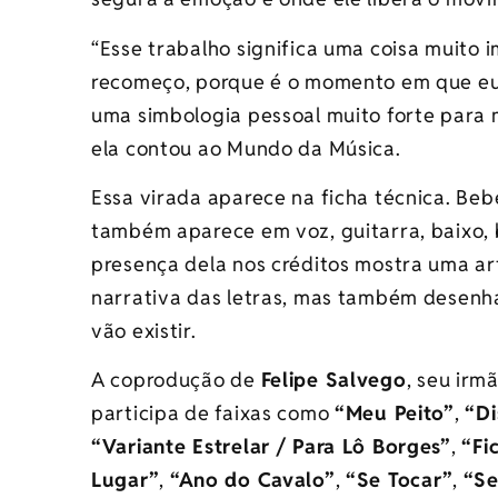
“Esse trabalho significa uma coisa muito
recomeço, porque é o momento em que eu
uma simbologia pessoal muito forte para mi
ela contou ao Mundo da Música.
Essa virada aparece na ficha técnica. Beb
também aparece em voz, guitarra, baixo, 
presença dela nos créditos mostra uma ar
narrativa das letras, mas também desenh
vão existir.
A coprodução de
Felipe Salvego
, seu irm
participa de faixas como
“Meu Peito”
,
“Di
“Variante Estrelar / Para Lô Borges”
,
“Fi
Lugar”
,
“Ano do Cavalo”
,
“Se Tocar”
,
“Se