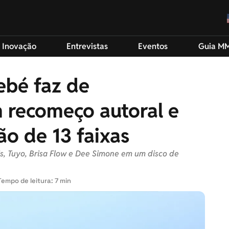
 Inovação
Entrevistas
Eventos
Guia M
Bebé faz de
 recomeço autoral e
ão de 13 faixas
is, Tuyo, Brisa Flow e Dee Simone em um disco de
Tempo de leitura: 7 min