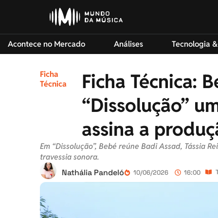
Acontece no Mercado
Análises
Tecnologia &
Ficha
Ficha Técnica: 
Técnica
“Dissolução” um
assina a produç
Em “Dissolução”, Bebé reúne Badi Assad, Tássia Re
travessia sonora.
Nathália Pandeló
10/06/2026
16:00