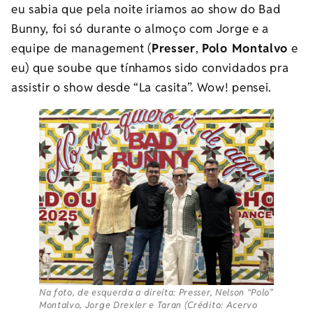
eu sabia que pela noite iriamos ao show do Bad
Bunny, foi só durante o almoço com Jorge e a
equipe de management (
Presser
,
Polo Montalvo
e
eu) que soube que tínhamos sido convidados pra
assistir o show desde “La casita”. Wow! pensei.
Na foto, de esquerda a direita: Presser, Nelson “Polo”
Montalvo, Jorge Drexler e Taran (Crédito: Acervo