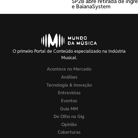
SP2B abre retirada de ingre
e BaianaSystem
O primeiro Portal de Conteúdo especializado na Indústria
Musical.
Acontece no Mercado
Análises
Tecnologia & Inovação
Entrevistas
Eventos
Guia MM
De Olho na Gig
Opinião
Coberturas