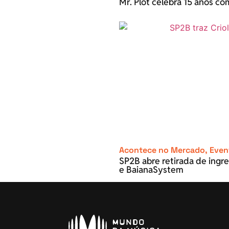
Mr. Plot celebra 15 anos c
Acontece no Mercado
,
Even
SP2B abre retirada de ingre
e BaianaSystem