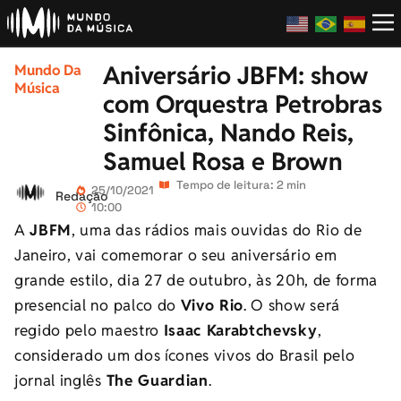
Aniversário JBFM: show
Mundo Da
Música
com Orquestra Petrobras
Sinfônica, Nando Reis,
Samuel Rosa e Brown
Tempo de leitura: 2 min
25/10/2021
Redação
10:00
A
JBFM
, uma das rádios mais ouvidas do Rio de
Janeiro, vai comemorar o seu aniversário em
grande estilo, dia 27 de outubro, às 20h, de forma
presencial no palco do
Vivo Rio
. O show será
regido pelo maestro
Isaac Karabtchevsky
,
considerado um dos ícones vivos do Brasil pelo
jornal inglês
The Guardian
.