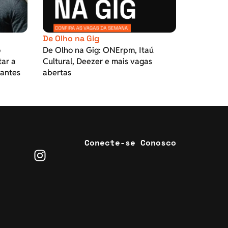
De Olho na Gig
o
De Olho na Gig: ONErpm, Itaú
tar a
Cultural, Deezer e mais vagas
pantes
abertas
Conecte-se Conosco