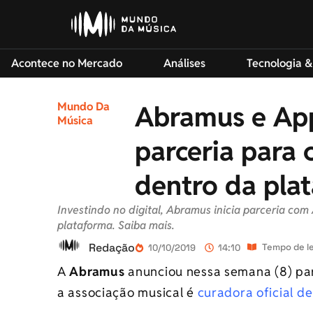
Acontece no Mercado
Análises
Tecnologia &
Mundo Da
Abramus e Ap
Música
parceria para 
dentro da pla
Investindo no digital, Abramus inicia parceria com
plataforma. Saiba mais.
Redação
Tempo de le
10/10/2019
14:10
A
Abramus
anunciou nessa semana (8) pa
a associação musical é
curadora oficial d