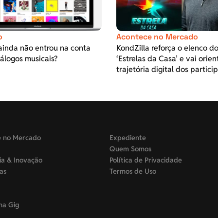
o
Acontece no Mercado
ainda não entrou na conta
KondZilla reforça o elenco d
álogos musicais?
‘Estrelas da Casa’ e vai orien
trajetória digital dos partici
e no Mercado
Expediente
Quem Somos
ia & Inovação
Política de Privacidade
tas
Termos de Uso
na Gig