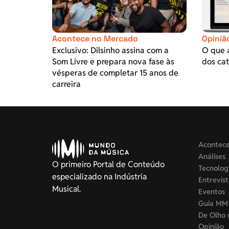
Acontece no Mercado
Opiniã
Exclusivo: Dilsinho assina com a
O que 
Som Livre e prepara nova fase às
dos cat
vésperas de completar 15 anos de
carreira
Acontec
Análises
O primeiro Portal de Conteúdo
Tecnolog
especializado na Indústria
Entrevis
Musical.
Eventos
Guia MM
De Olho 
Opinião