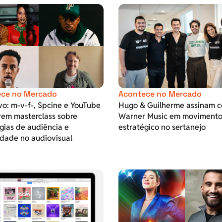
ce no Mercado
Acontece no Mercado
vo: m-v-f-, Spcine e YouTube
Hugo & Guilherme assinam 
em masterclass sobre
Warner Music em moviment
gias de audiência e
estratégico no sertanejo
dade no audiovisual