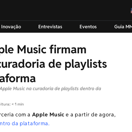
 Inovação
Entrevistas
Eventos
Guia M
ple Music firmam
curadoria de playlists
taforma
 Apple Music na curadoria de playlists dentro da
itura: < 1 min
rceria com a
Apple Music
e a partir de agora,
entro da plataforma.