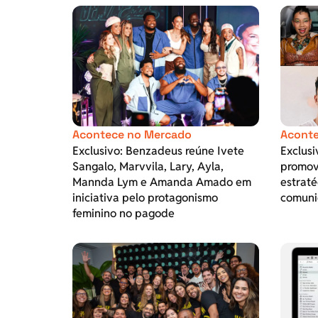
Acontece no Mercado
Aconte
Exclusivo: Benzadeus reúne Ivete
Exclusi
Sangalo, Marvvila, Lary, Ayla,
promov
Mannda Lym e Amanda Amado em
estraté
iniciativa pelo protagonismo
comuni
feminino no pagode