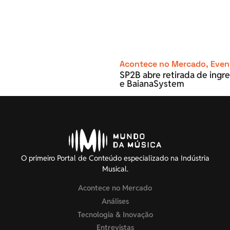
Acontece no Mercado
,
Even
SP2B abre retirada de ingre
e BaianaSystem
O primeiro Portal de Conteúdo especializado na Indústria
Musical.
Acontece no Mercado
Análises
Tecnologia & Inovação
Entrevistas