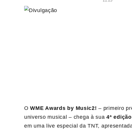
21:23
O
WME Awards by Music2!
– primeiro p
universo musical – chega à sua
4ª edição
em uma live especial da TNT, apresentad