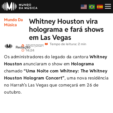
Whitney Houston vira
Mundo Da
Música
holograma e fará shows
em Las Vegas
Tempo de leitura: 2 min
23/07/2021
Redação
14:24
Os administradores do legado da cantora
Whitney
Houston
anunciaram o show em
Holograma
chamado
“Uma Noite com Whitney: The Whitney
Houston Hologram Concert”
, uma nova residência
no Harrah’s Las Vegas que começará em 26 de
outubro.