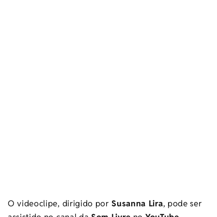
O videoclipe, dirigido por
Susanna Lira
, pode ser
assistido no canal da
Som Livre
no
YouTube
.