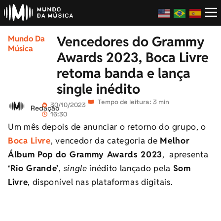
Vencedores do Grammy
Mundo Da
Música
Awards 2023, Boca Livre
retoma banda e lança
single inédito
Tempo de leitura: 3 min
30/10/2023
Redação
16:30
Um mês depois de anunciar o retorno do grupo, o
Boca Livre
, vencedor da categoria de
Melhor
Álbum Pop do Grammy Awards 2023
, apresenta
‘Rio Grande’
,
single
inédito lançado pela
Som
Livre
, disponível nas plataformas digitais.