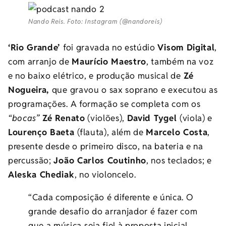
Nando Reis. Foto: Instagram (@nandoreis)
‘Rio Grande’
foi gravada no estúdio
Visom Digital
,
com arranjo de
Maurício Maestro
, também na voz
e no baixo elétrico, e produção musical de
Zé
Nogueira,
que gravou o sax soprano e executou as
programações. A formação se completa com os
“bocas”
Zé Renato
(violões),
David Tygel
(viola) e
Lourenço Baeta
(flauta), além de
Marcelo Costa
,
presente desde o primeiro disco, na bateria e na
percussão;
João Carlos Coutinho
, nos teclados; e
Aleska Chediak
, no violoncelo.
“Cada composição é diferente e única. O
grande desafio do arranjador é fazer com
que a música seja fiel à proposta inicial,