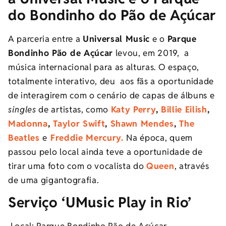
do Bondinho do Pão de Açúcar
A parceria entre a
Universal Music
e o
P
arque
Bondinho Pão de Açúcar
levou, em 2019, a
música internacional para as alturas. O espaço,
totalmente interativo, deu aos fãs a oportunidade
de interagirem com o cenário de capas de álbuns e
singles
de artistas, como
Katy Perry
,
Billie Eilish
,
Madonna
,
Taylor Swift
,
Shawn Mendes
,
The
Beatles
e
Freddie Mercury.
Na época, quem
passou pelo local ainda teve a oportunidade de
tirar uma foto com o vocalista do
Queen
, através
de uma gigantografia.
Serviço ‘UMusic Play in Rio’
Local: Parque Bondinho Pão de Açúcar