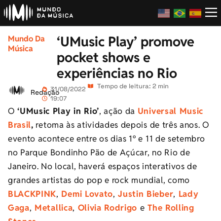
‘UMusic Play’ promove
Mundo Da
Música
pocket shows e
experiências no Rio
Tempo de leitura: 2 min
31/08/2022
Redação
19:07
O
‘UMusic Play in Rio’
, ação da
Universal Music
Brasil
,
retoma às atividades depois de três anos.
O
evento
acontece entre os dias 1º e 1
1
de setembro
no Parque Bondinho Pão de Açúcar, no Rio de
Janeiro. No local, haverá espaços interativos de
grandes artistas do pop e rock mundial, como
BLACKPINK
,
Demi Lovato
,
Justin Bieber
,
Lady
Gaga
,
Metallica
,
Olivia Rodrigo
e
The Rolling