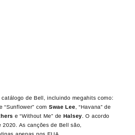
atálogo de Bell, incluindo megahits como:
 e “Sunflower” com
Swae Lee
, “Havana” de
thers
e “Without Me” de
Halsey
. O acordo
e 2020. As canções de Bell são,
latinas apenas nos EUA.