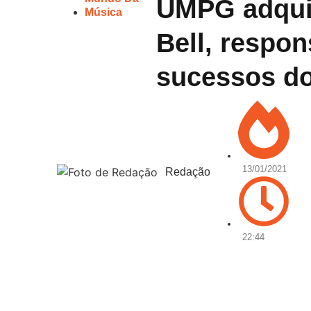
UMPG adquir
Música
Bell, respo
sucessos d
13/01/2021
Redação
22:44