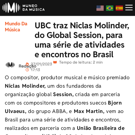
UBC traz Niclas Molinder,
Mundo Da
Música
do Global Session, para
uma série de atividades
e encontros no Brasil
Tempo de leitura: 2 min
27/01/2023
Redação
17:13
O compositor, produtor musical e músico premiado
Niclas Molinder,
um dos fundadores da
organização global
Session,
criada em parceria
com os c
ompositores e produtores suecos
Bjorn
Ulvaeus,
do grupo ABBA,
e
Max Martin,
vem ao
Brasil para uma série de atividades e encontros,
realizados em parceria com a
União Brasileira de