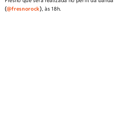
Fresno que será realizada no perfil da banda
(
@fresnorock
)
, às 18h.