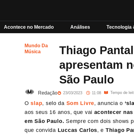
Acontece no Mercado
Análises
Tecnologia 
Mundo Da
Thiago Pantal
Música
apresentam no
São Paulo
Redação
Tempo de leit
23/03/2023
11:08
O
slap
, selo da
Som Livre
, anuncia o
‘sl
aos seus 16 anos, que vai
acontecer nas 
em São Paulo.
Sempre com dois shows po
que convida
Luccas Carlos
, e
Thiago Pa